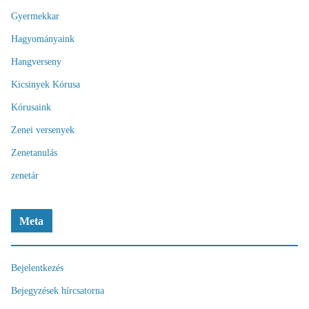
Gyermekkar
Hagyományaink
Hangverseny
Kicsinyek Kórusa
Kórusaink
Zenei versenyek
Zenetanulás
zenetár
Meta
Bejelentkezés
Bejegyzések hírcsatorna