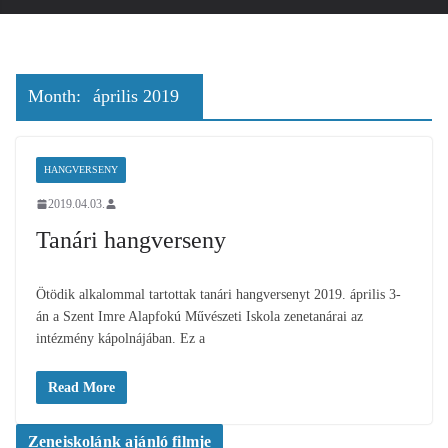
Month:
április 2019
HANGVERSENY
2019.04.03.
Tanári hangverseny
Ötödik alkalommal tartottak tanári hangversenyt 2019. április 3-
án a Szent Imre Alapfokú Művészeti Iskola zenetanárai az
intézmény kápolnájában. Ez a
Read More
Zeneiskolánk ajánló filmje