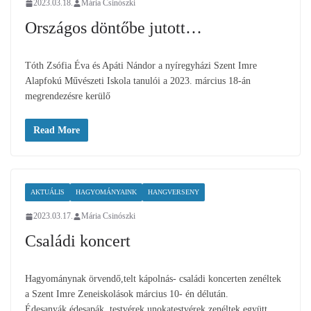
2023.03.18.
Mária Csinószki
Országos döntőbe jutott…
Tóth Zsófia Éva és Apáti Nándor a nyíregyházi Szent Imre
Alapfokú Művészeti Iskola tanulói a 2023. március 18-án
megrendezésre kerülő
Read More
AKTUÁLIS
HAGYOMÁNYAINK
HANGVERSENY
2023.03.17.
Mária Csinószki
Családi koncert
Hagyománynak örvendő,telt kápolnás- családi koncerten zenéltek
a Szent Imre Zeneiskolások március 10- én délután.
Édesanyák,édesapák, testvérek,unokatestvérek zenéltek együtt.