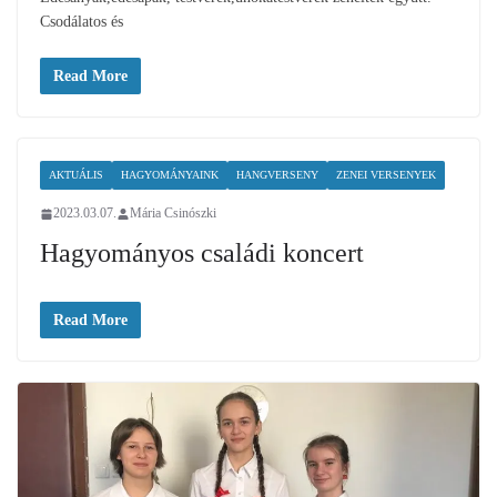
Csodálatos és
Read More
AKTUÁLIS
HAGYOMÁNYAINK
HANGVERSENY
ZENEI VERSENYEK
2023.03.07.
Mária Csinószki
Hagyományos családi koncert
Read More