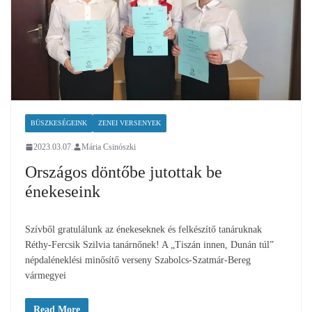
BÜSZKESÉGEINK
ZENEI VERSENYEK
2023.03.07.
Mária Csinószki
Országos döntőbe jutottak be
énekeseink
Szívből gratulálunk az énekeseknek és felkészítő tanáruknak
Réthy-Fercsik Szilvia tanárnőnek! A „Tiszán innen, Dunán túl”
népdaléneklési minősítő verseny Szabolcs-Szatmár-Bereg
vármegyei
Read More