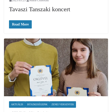
2023.03.23.
Mária Csinószki
Tavaszi Tanszaki koncert
Read More
AKTUÁLIS
BÜSZKESÉGEINK
ZENEI VERSENYEK