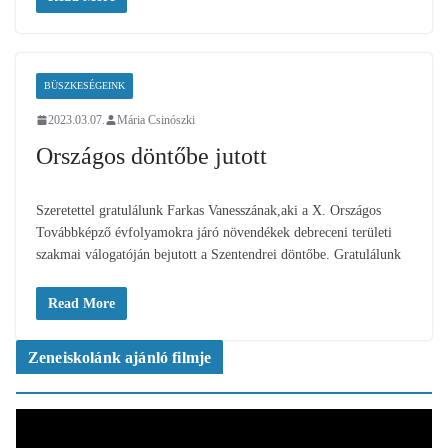
BÜSZKESÉGEINK
2023.03.07.
Mária Csinószki
Országos döntőbe jutott
Szeretettel gratulálunk Farkas Vanesszának,aki a X. Országos
Továbbképző évfolyamokra járó növendékek debreceni területi
szakmai válogatóján bejutott a Szentendrei döntőbe. Gratulálunk
Read More
Zeneiskolánk ajánló filmje
V
i