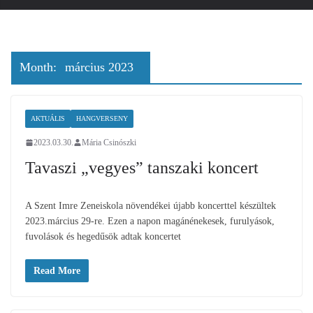
Month:
március 2023
AKTUÁLIS
HANGVERSENY
2023.03.30.
Mária Csinószki
Tavaszi „vegyes” tanszaki koncert
A Szent Imre Zeneiskola növendékei újabb koncerttel készültek
2023.március 29-re. Ezen a napon magánénekesek, furulyások,
fuvolások és hegedűsök adtak koncertet
Read More