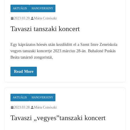
AKTUÁLIS
HANGVERSENY
2023.03.29.
Mária Csinószki
Tavaszi tanszaki koncert
Egy káprázatos hóesés után kezdődött el a Szent Imre Zeneiskola
vegyes tanszaki koncertje 2023.március 28-án. Buhaloné Puskás
Beáta tanárnő zongoristái,
Read More
AKTUÁLIS
HANGVERSENY
2023.03.28.
Mária Csinószki
Tavaszi „vegyes”tanszaki koncert