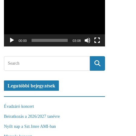
d
e
ó
l
e
j
00:00
03:08
á
t
s
z
ó
Legutóbbi bejegyzések
Évadzáró koncert
Beiratkozás a 2026/2027 tanévre
Nyílt nap a Szt.Imre AMI-ban