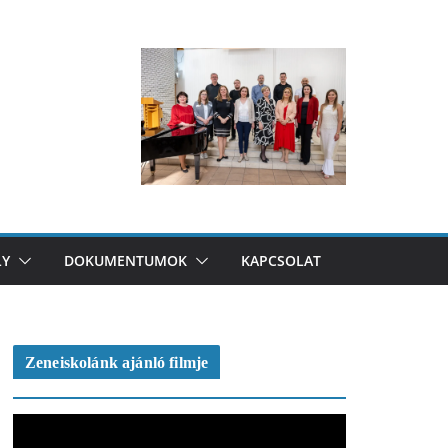
LY
DOKUMENTUMOK
KAPCSOLAT
Zeneiskolánk ajánló filmje
V
i