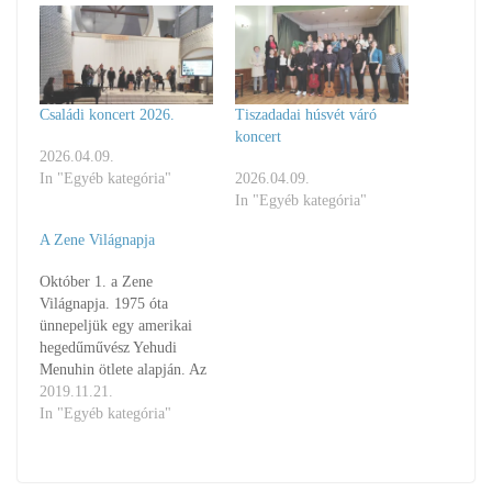
Családi koncert 2026.
Tiszadadai húsvét váró
koncert
2026.04.09.
In "Egyéb kategória"
2026.04.09.
In "Egyéb kategória"
A Zene Világnapja
Október 1. a Zene
Világnapja. 1975 óta
ünnepeljük egy amerikai
hegedűművész Yehudi
Menuhin ötlete alapján. Az
ő szándéka az volt, hogy
2019.11.21.
ezen a napon több
In "Egyéb kategória"
szervezett zenei
rendezvényt tartsanak
világszerte és hogy az