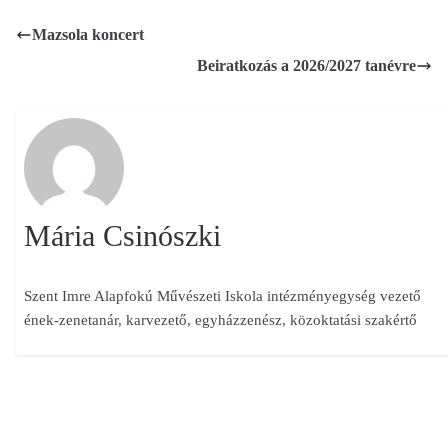
emberek saját maguk
szórakoztatására
Mazsola koncert
énekeljenek, muzsikáljanak.
Beiratkozás a 2026/2027 tanévre
Iskolánkban az alsó és felső
tagozaton egyaránt
megemlékeztünk erről a
napról.…
Mária Csinószki
Szent Imre Alapfokú Művészeti Iskola intézményegység vezető
ének-zenetanár, karvezető, egyházzenész, közoktatási szakértő