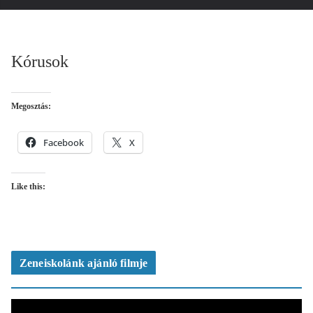
Kórusok
Megosztás:
Facebook
X
Like this:
Zeneiskolánk ajánló filmje
V