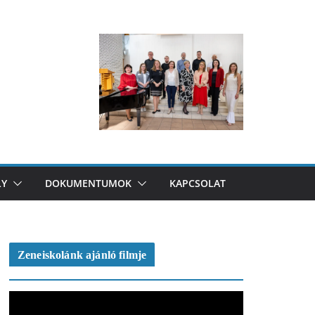
LY
DOKUMENTUMOK
KAPCSOLAT
Zeneiskolánk ajánló filmje
V
i