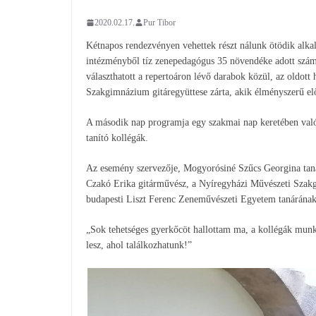
2020.02.17.
Pur Tibor
Kétnapos rendezvényen vehettek részt nálunk ötödik alkal
intézményből tíz zenepedagógus 35 növendéke adott szám
választhatott a repertoáron lévő darabok közül, az oldott
Szakgimnázium gitáregyüttese zárta, akik élményszerű el
A második nap programja egy szakmai nap keretében valósu
tanító kollégák.
Az esemény szervezője, Mogyorósiné Szűcs Georgina tanár
Czakó Erika gitárművész, a Nyíregyházi Művészeti Szakg
budapesti Liszt Ferenc Zeneművészeti Egyetem tanárának 
„Sok tehetséges gyerkőcöt hallottam ma, a kollégák mu
lesz, ahol találkozhatunk!”