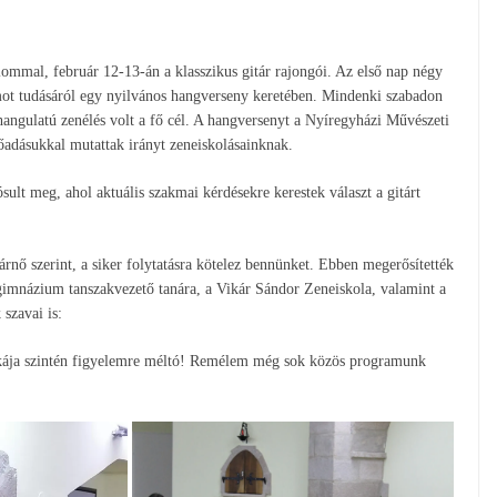
ommal, február 12-13-án a klasszikus gitár rajongói. Az első nap négy
ot tudásáról egy nyilvános hangverseny keretében. Mindenki szabadon
 hangulatú zenélés volt a fő cél. A hangversenyt a Nyíregyházi Művészeti
őadásukkal mutattak irányt zeneiskolásainknak.
lt meg, ahol aktuális szakmai kérdésekre kerestek választ a gitárt
nő szerint, a siker folytatásra kötelez bennünket. Ebben megerősítették
imnázium tanszakvezető tanára, a Vikár Sándor Zeneiskola, valamint a
szavai is:
nkája szintén figyelemre méltó! Remélem még sok közös programunk