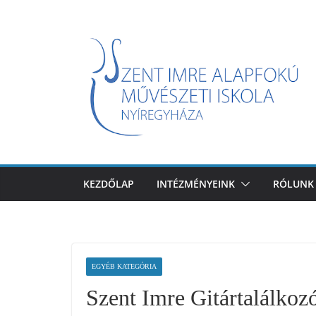
Skip
to
content
KEZDŐLAP
INTÉZMÉNYEINK
RÓLUNK
EGYÉB KATEGÓRIA
Szent Imre Gitártalálkoz