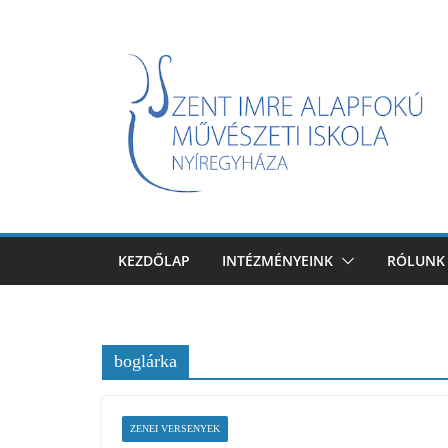
Skip
to
content
KEZDŐLAP
INTÉZMÉNYEINK
RÓLUNK
boglárka
ZENEI VERSENYEK