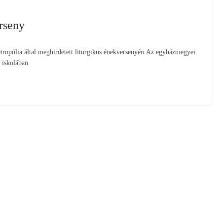
rseny
ropólia által meghirdetett liturgikus énekversenyén.Az egyházmegyei
 iskolában