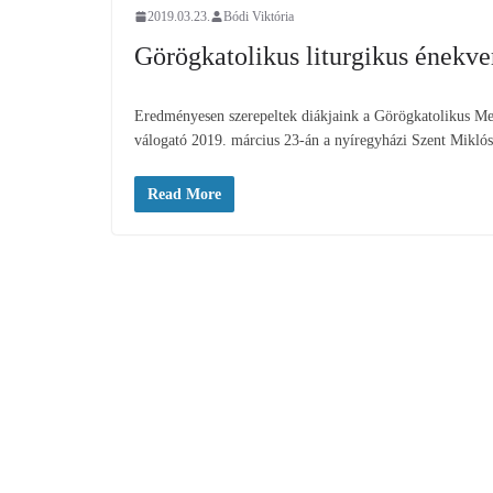
2019.03.23.
Bódi Viktória
Görögkatolikus liturgikus énekve
Eredményesen szerepeltek diákjaink a Görögkatolikus Met
válogató 2019. március 23-án a nyíregyházi Szent Miklós
Read More