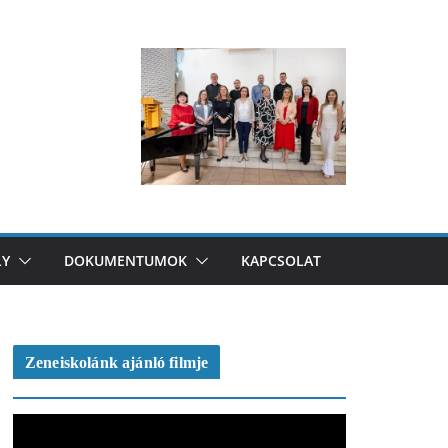
LY
DOKUMENTUMOK
KAPCSOLAT
Zeneiskolánk ajánló filmje
V
i