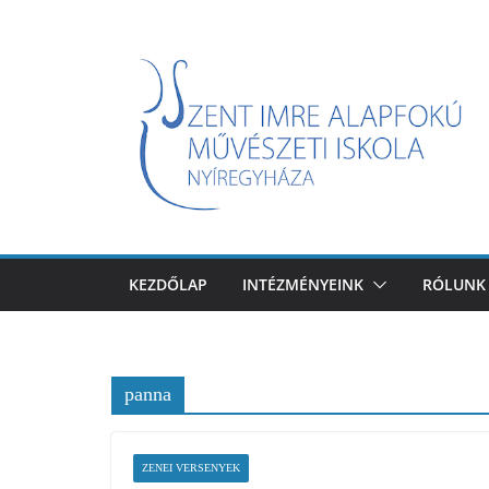
Skip
to
content
KEZDŐLAP
INTÉZMÉNYEINK
RÓLUNK
panna
ZENEI VERSENYEK