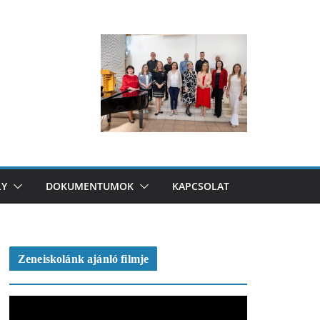
LY
DOKUMENTUMOK
KAPCSOLAT
Zeneiskolánk ajánló filmje
V
i