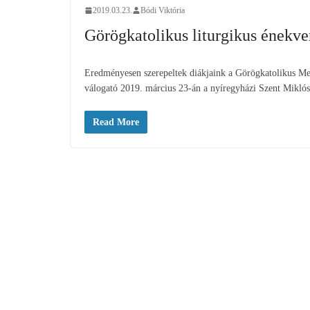
2019.03.23.
Bódi Viktória
Görögkatolikus liturgikus énekve
Eredményesen szerepeltek diákjaink a Görögkatolikus Met
válogató 2019. március 23-án a nyíregyházi Szent Miklós
Read More