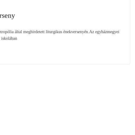
rseny
ropólia által meghirdetett liturgikus énekversenyén.Az egyházmegyei
 iskolában