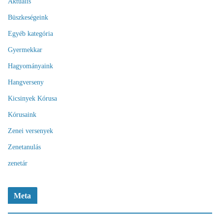
Aktuális
Büszkeségeink
Egyéb kategória
Gyermekkar
Hagyományaink
Hangverseny
Kicsinyek Kórusa
Kórusaink
Zenei versenyek
Zenetanulás
zenetár
Meta