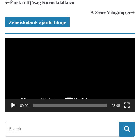
Éneklő Ifjúság Kórustalálkozó
A Zene Világnapja
Zeneiskolánk ajánló filmje
V
i
d
e
ó
l
e
j
á
t
00:00
03:08
s
z
ó