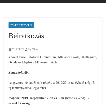
EGYÉB KATEGÓRIA
Beiratkozás
2019.08.28.
Pur Tibor
a Szent Imre Katolikus Gimnázium, Általános Iskola, Kollégium,
Óvoda és Alapfokú Művészeti Iskola
Zeneiskolájába
hangszeres növendékeink részére a 2019/20-as tanévben! (régi és
új tanítványoknak egyaránt)
Időpont:
2019. szeptember 2-án és 3-án
(hétfő és kedd)
12
órától 17 óráig