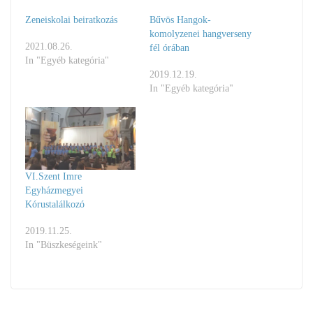
Zeneiskolai beiratkozás
Bűvös Hangok-
komolyzenei hangverseny
2021.08.26.
fél órában
In "Egyéb kategória"
2019.12.19.
In "Egyéb kategória"
VI.Szent Imre
Egyházmegyei
Kórustalálkozó
2019.11.25.
In "Büszkeségeink"