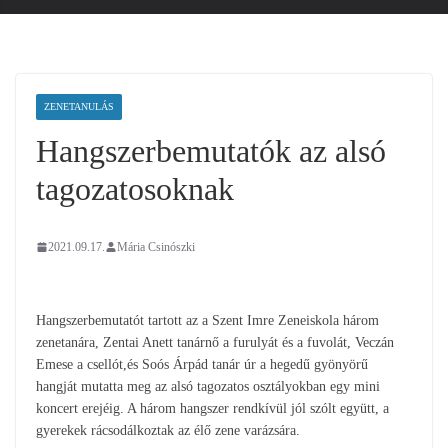
ZENETANULÁS
Hangszerbemutatók az alsó
tagozatosoknak
2021.09.17.
Mária Csinószki
Hangszerbemutatót tartott az a Szent Imre Zeneiskola három
zenetanára, Zentai Anett tanárnő a furulyát és a fuvolát, Veczán
Emese a csellót,és Soós Árpád tanár úr a hegedű gyönyörű
hangját mutatta meg az alsó tagozatos osztályokban egy mini
koncert erejéig. A három hangszer rendkívül jól szólt együtt, a
gyerekek rácsodálkoztak az élő zene varázsára.