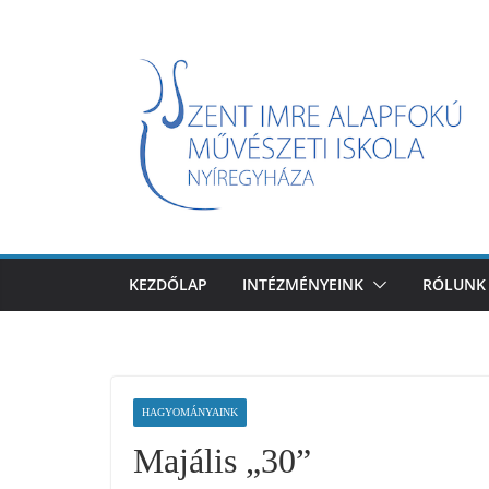
Skip
to
content
KEZDŐLAP
INTÉZMÉNYEINK
RÓLUNK
HAGYOMÁNYAINK
Majális „30”