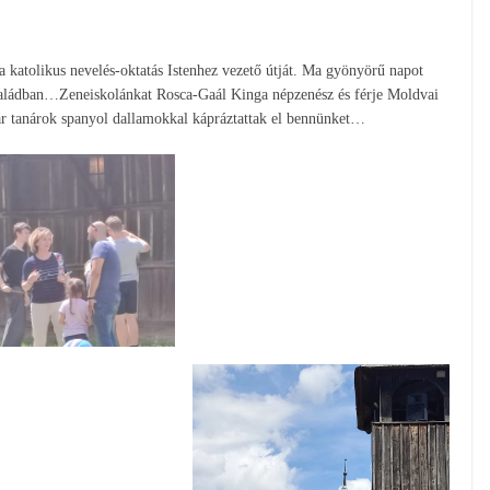
 katolikus nevelés-oktatás Istenhez vezető útját. Ma gyönyörű napot
Családban…Zeneiskolánkat Rosca-Gaál Kinga népzenész és férje Moldvai
ár tanárok spanyol dallamokkal kápráztattak el bennünket…