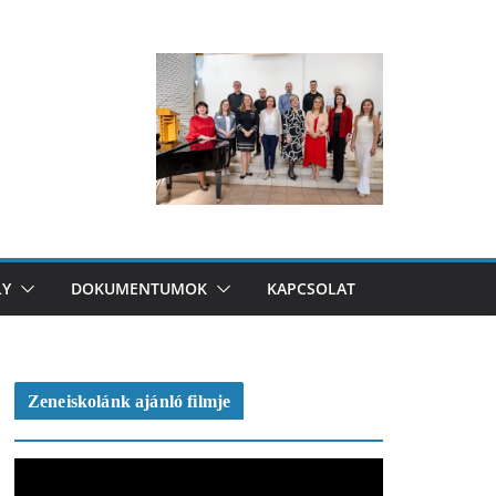
LY
DOKUMENTUMOK
KAPCSOLAT
Zeneiskolánk ajánló filmje
V
i