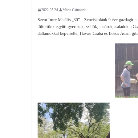
2022.05.24.
Mária Csinószki
Szent Imre Majális „30”…Zeneiskolánk 9 éve gazdagitja a
töltöttünk együtt gyerekek, szülők, tanárok,családok a 
dallamokkal képviselte, Havasi Csaba és Boros Ádám git