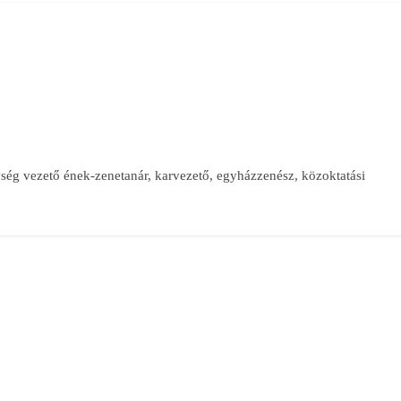
ég vezető ének-zenetanár, karvezető, egyházzenész, közoktatási