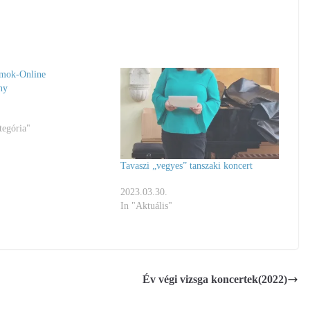
amok-Online
ny
tegória"
Tavaszi „vegyes” tanszaki koncert
2023.03.30.
In "Aktuális"
Év végi vizsga koncertek(2022)