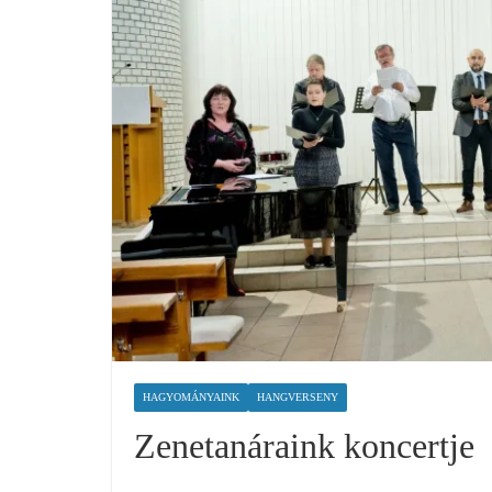
HAGYOMÁNYAINK
HANGVERSENY
Zenetanáraink koncertje