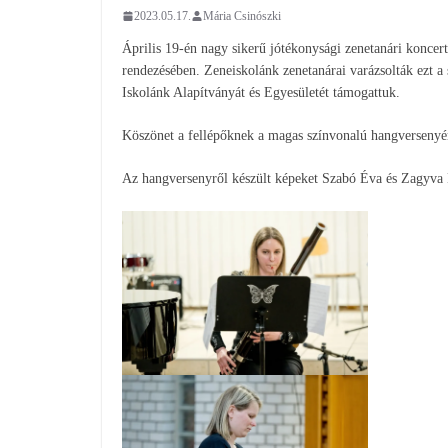
2023.05.17.
Mária Csinószki
Április 19-én nagy sikerű jótékonysági zenetanári koncer
rendezésében. Zeneiskolánk zenetanárai varázsolták ezt a
Iskolánk Alapítványát és Egyesületét támogattuk.
Köszönet a fellépőknek a magas színvonalú hangversenyér
Az hangversenyről készült képeket Szabó Éva és Zagyva Kl