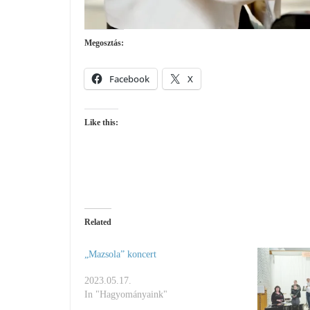
Megosztás:
Facebook
X
Like this:
Related
„Mazsola” koncert
2023.05.17.
In "Hagyományaink"