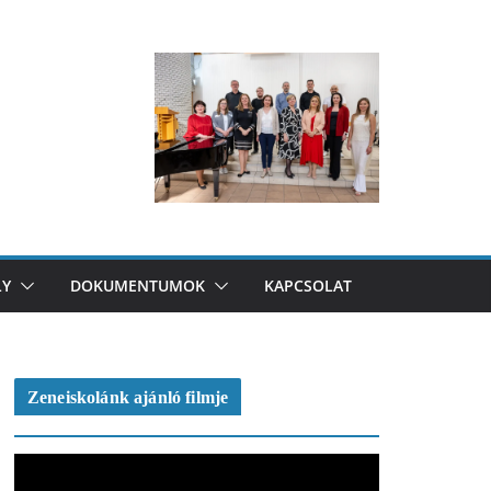
LY
DOKUMENTUMOK
KAPCSOLAT
Zeneiskolánk ajánló filmje
V
i