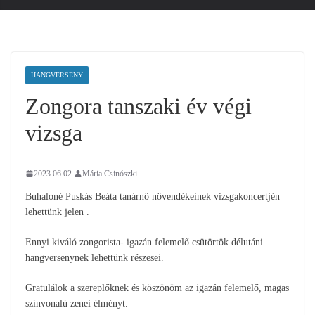
HANGVERSENY
Zongora tanszaki év végi
vizsga
2023.06.02.
Mária Csinószki
Buhaloné Puskás Beáta tanárnő növendékeinek vizsgakoncertjén
lehettünk jelen .
Ennyi kiváló zongorista- igazán felemelő csütörtök délutáni
hangversenynek lehettünk részesei.
Gratulálok a szereplőknek és köszönöm az igazán felemelő, magas
színvonalú zenei élményt.