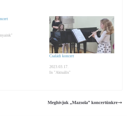
ncert
nyaink"
Családi koncert
2023.03.17.
In "Aktuális"
Meghívjuk „Mazsola” koncertünkre