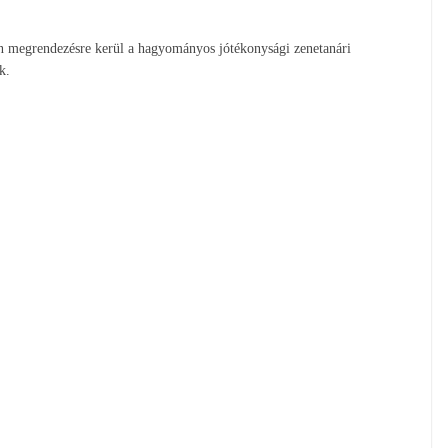
ban megrendezésre kerül a hagyományos jótékonysági zenetanári
k.