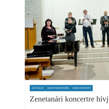
AKTUÁLIS
HAGYOMÁNYAINK
HANGVERSENY
Zenetanári koncertre hív