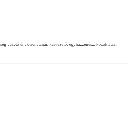
ég vezető ének-zenetanár, karvezető, egyházzenész, közoktatási