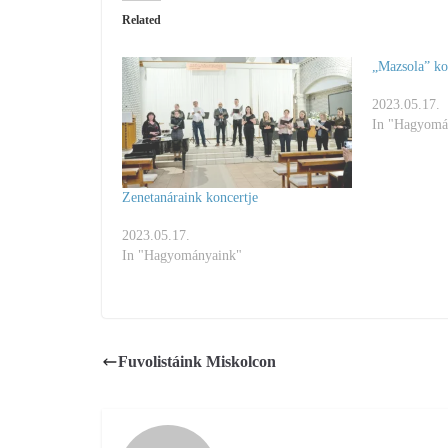
Related
„Mazsola” ko
2023.05.17.
In "Hagyomá
Zenetanáraink koncertje
2023.05.17.
In "Hagyományaink"
Fuvolistáink Miskolcon