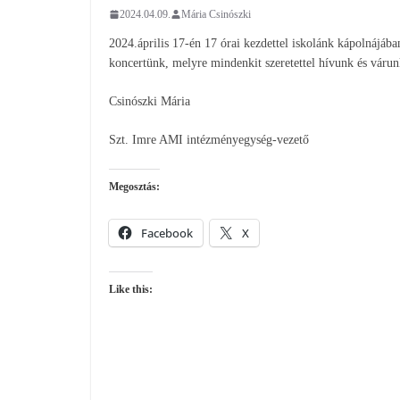
2024.04.09.
Mária Csinószki
2024.április 17-én 17 órai kezdettel iskolánk kápolnájá
koncertünk, melyre mindenkit szeretettel hívunk és várun
Csinószki Mária
Szt. Imre AMI intézményegység-vezető
Megosztás:
Facebook
X
Like this: