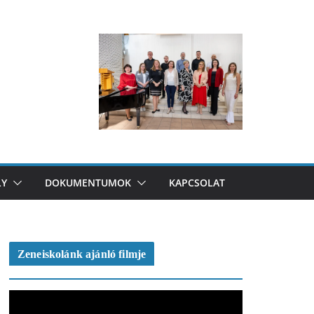
LY
DOKUMENTUMOK
KAPCSOLAT
Zeneiskolánk ajánló filmje
V
i