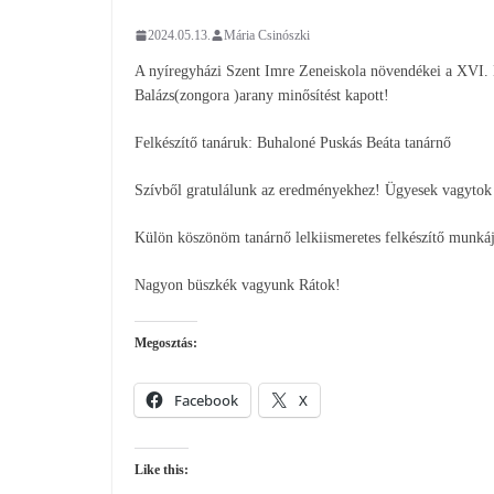
2024.05.13.
Mária Csinószki
A nyíregyházi Szent Imre Zeneiskola növendékei a XVI.
Balázs(zongora )arany minősítést kapott!
Felkészítő tanáruk: Buhaloné Puskás Beáta tanárnő
Szívből gratulálunk az eredményekhez! Ügyesek vagytok 
Külön köszönöm tanárnő lelkiismeretes felkészítő munkáj
Nagyon büszkék vagyunk Rátok!
Megosztás:
Facebook
X
Like this: