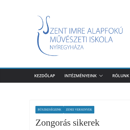
Skip
to
content
KEZDŐLAP
INTÉZMÉNYEINK
RÓLUNK
BÜSZKESÉGEINK
ZENEI VERSENYEK
Zongorás sikerek