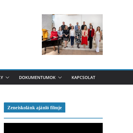
LY
DOKUMENTUMOK
KAPCSOLAT
Zeneiskolánk ajánló filmje
V
i