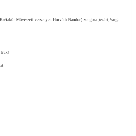
 Krétakör Művészeti versenyen Horváth Nándor( zongora )ezüst,Varga
fiúk!
át.