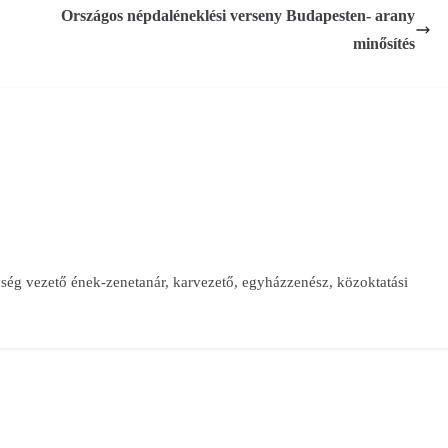
Országos népdaléneklési verseny Budapesten- arany
minősítés
ég vezető ének-zenetanár, karvezető, egyházzenész, közoktatási