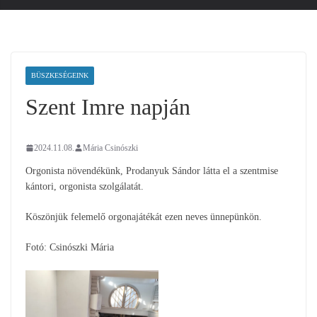
BÜSZKESÉGEINK
Szent Imre napján
2024.11.08.
Mária Csinószki
Orgonista növendékünk, Prodanyuk Sándor látta el a szentmise
kántori, orgonista szolgálatát.
Köszönjük felemelő orgonajátékát ezen neves ünnepünkön.
Fotó: Csinószki Mária