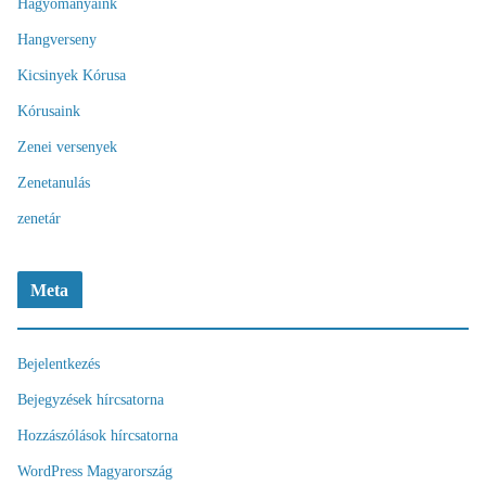
Hagyományaink
Hangverseny
Kicsinyek Kórusa
Kórusaink
Zenei versenyek
Zenetanulás
zenetár
Meta
Bejelentkezés
Bejegyzések hírcsatorna
Hozzászólások hírcsatorna
WordPress Magyarország