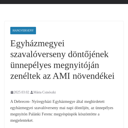
HANGVERSENY
Egyházmegyei
szavalóverseny döntőjének
ünnepélyes megnyitóján
zenéltek az AMI növendékei
2025.03.02.
Mária Csinószki
A Debrecen- Nyíregyházi Egyházmegye által meghirdetett
egyházmegyei szavalóverseny mai napi döntőjén, az ünnepélyes
megnyitón Palánki Ferenc megyéspüspök köszöntötte a
megjelenteket.