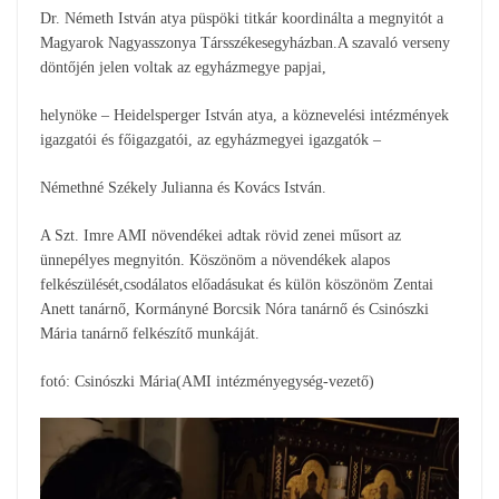
Dr. Németh István atya püspöki titkár koordinálta a megnyitót a
Magyarok Nagyasszonya Társszékesegyházban.A szavaló verseny
döntőjén jelen voltak az egyházmegye papjai,
helynöke – Heidelsperger István atya, a köznevelési intézmények
igazgatói és főigazgatói, az egyházmegyei igazgatók –
Némethné Székely Julianna és Kovács István.
A Szt. Imre AMI növendékei adtak rövid zenei műsort az
ünnepélyes megnyitón. Köszönöm a növendékek alapos
felkészülését,csodálatos előadásukat és külön köszönöm Zentai
Anett tanárnő, Kormányné Borcsik Nóra tanárnő és Csinószki
Mária tanárnő felkészítő munkáját.
fotó: Csinószki Mária(AMI intézményegység-vezető)