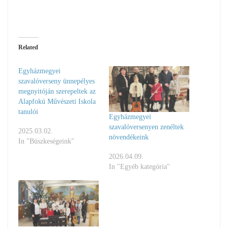
Related
Egyházmegyei
szavalóverseny ünnepélyes
megnyitóján szerepeltek az
Alapfokú Művészeti Iskola
tanulói
Egyházmegyei
szavalóversenyen zenéltek
2025.03.02.
növendékeink
In "Büszkeségeink"
2026.04.09.
In "Egyéb kategória"