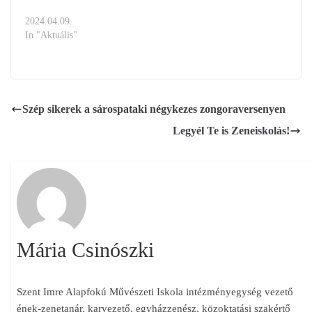
2024.04.09.
In "Aktuális"
Szép sikerek a sárospataki négykezes zongoraversenyen
Legyél Te is Zeneiskolás!
Mária Csinószki
Szent Imre Alapfokú Művészeti Iskola intézményegység vezető
ének-zenetanár, karvezető, egyházzenész, közoktatási szakértő