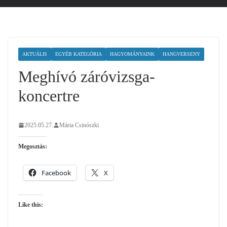
AKTUÁLIS
EGYÉB KATEGÓRIA
HAGYOMÁNYAINK
HANGVERSENY
Meghívó záróvizsga-
koncertre
2025.05.27.
Mária Csinószki
Megosztás:
Facebook
X
Like this: