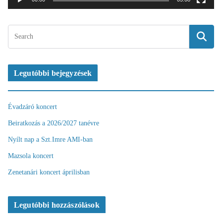
s
z
ó
Legutóbbi bejegyzések
Évadzáró koncert
Beiratkozás a 2026/2027 tanévre
Nyílt nap a Szt.Imre AMI-ban
Mazsola koncert
Zenetanári koncert áprilisban
Legutóbbi hozzászólások