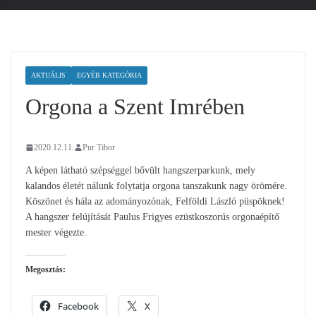
AKTUÁLIS
EGYÉB KATEGÓRIA
Orgona a Szent Imrében
2020.12.11.
Pur Tibor
A képen látható szépséggel bővült hangszerparkunk, mely
kalandos életét nálunk folytatja orgona tanszakunk nagy örömére.
Köszönet és hála az adományozónak, Felföldi László püspöknek!
A hangszer felújítását Paulus Frigyes ezüstkoszorús orgonaépítő
mester végezte.
Megosztás:
Facebook
X