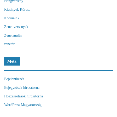
Hangverseny
Kicsinyek Kórusa
Kórusaink
Zenei versenyek
Zenetanulás
zenetár
Meta
Bejelentkezés
Bejegyzések hírcsatorna
Hozzászólások hírcsatorna
WordPress Magyarország